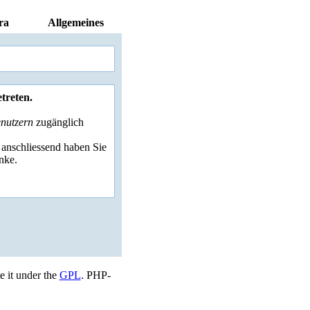
ra
Allgemeines
etreten.
enutzern
zugänglich
, anschliessend haben Sie
nke.
e it under the
GPL
. PHP-