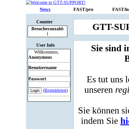
News
FAST/pro
FAST/lo
Counter
GTT-SUPP
Besucheranzahl:
1
User Info
Sie sind 
Willkommen,
B
Anonymous
Benutzername
Es tut uns l
Passwort
unseren
reg
(
Registrieren
)
Sie können sic
indem Sie
hi